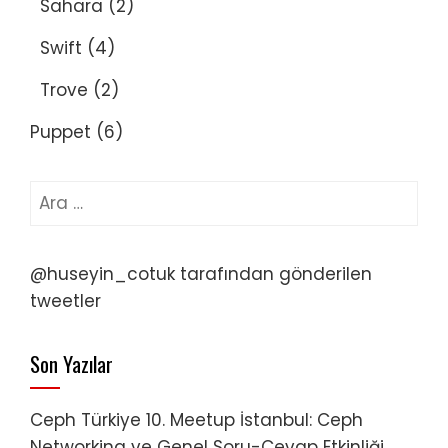
Sahara
(2)
Swift
(4)
Trove
(2)
Puppet
(6)
Arama:
@huseyin_cotuk tarafından gönderilen
tweetler
Son Yazılar
Ceph Türkiye 10. Meetup İstanbul: Ceph
Networking ve Genel Soru-Cevap Etkinliği