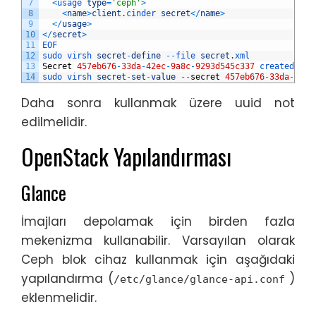
7
<
usage 
type
=
'ceph'
>
8
<
name
>
client
.
cinder 
secret
<
/
name
>
9
<
/
usage
>
10
<
/
secret
>
11
EOF
12
sudo 
virsh 
secret
-
define
--
file 
secret
.
xml
13
Secret
457eb676
-
33da
-
42ec
-
9a8c
-
9293d545c337
created
14
sudo 
virsh 
secret
-
set
-
value
--
secret
457eb676
-
33da
-
42ec
Daha sonra kullanmak üzere uuid not
edilmelidir.
OpenStack Yapılandırması
Glance
İmajları depolamak için birden fazla
mekenizma kullanabilir. Varsayılan olarak
Ceph blok cihaz kullanmak için aşağıdaki
yapılandırma (
)
/etc/glance/glance-api.conf
eklenmelidir.