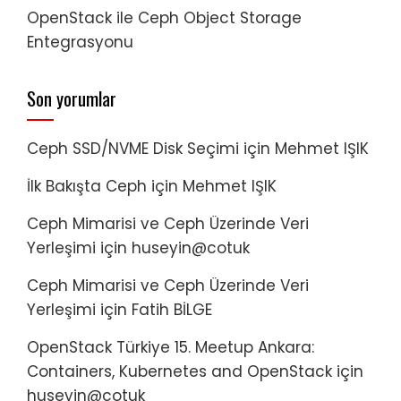
OpenStack ile Ceph Object Storage
Entegrasyonu
Son yorumlar
Ceph SSD/NVME Disk Seçimi
için
Mehmet IŞIK
İlk Bakışta Ceph
için
Mehmet IŞIK
Ceph Mimarisi ve Ceph Üzerinde Veri
Yerleşimi
için
huseyin@cotuk
Ceph Mimarisi ve Ceph Üzerinde Veri
Yerleşimi
için
Fatih BİLGE
OpenStack Türkiye 15. Meetup Ankara:
Containers, Kubernetes and OpenStack
için
huseyin@cotuk