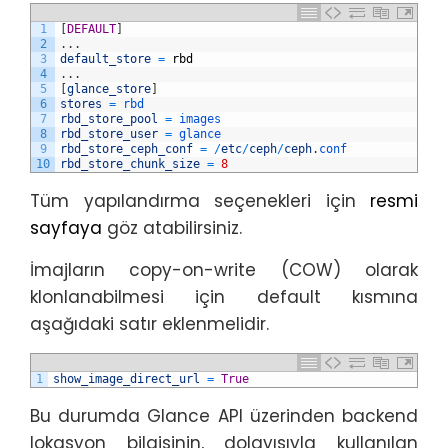
1
[
DEFAULT
]
2
.
.
.
3
default_store
=
rbd
4
.
.
.
5
[
glance_store
]
6
stores
=
rbd
7
rbd_store_pool
=
images
8
rbd_store_user
=
glance
9
rbd_store_ceph_conf
=
/
etc
/
ceph
/
ceph
.
conf
10
rbd_store_chunk_size
=
8
Tüm yapılandırma seçenekleri için
resmi
sayfaya
göz atabilirsiniz.
İmajların copy-on-write (COW) olarak
klonlanabilmesi için default kısmına
aşağıdaki satır eklenmelidir.
1
show_image_direct_url
=
True
Bu durumda Glance API üzerinden backend
lokasyon bilgisinin, dolayısıyla kullanılan