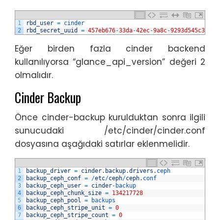
1
rbd_user
=
cinder
2
rbd_secret_uuid
=
457eb676
-
33da
-
42ec
-
9a8c
-
9293d545c337
Eğer birden fazla cinder backend
kullanılıyorsa “glance_api_version” değeri 2
olmalıdır.
Cinder Backup
Önce cinder-backup kurulduktan sonra ilgili
sunucudaki /etc/cinder/cinder.conf
dosyasına aşağıdaki satırlar eklenmelidir.
1
backup_driver
=
cinder
.
backup
.
drivers
.
ceph
2
backup_ceph_conf
=
/
etc
/
ceph
/
ceph
.
conf
3
backup_ceph_user
=
cinder
-
backup
4
backup_ceph_chunk_size
=
134217728
5
backup_ceph_pool
=
backups
6
backup_ceph_stripe_unit
=
0
7
backup_ceph_stripe_count
=
0