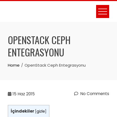
Skip
to
content
OPENSTACK CEPH
ENTEGRASYONU
Home
OpenStack Ceph Entegrasyonu
No Comments
15
Haz 2015
İçindekiler
[
gizle
]