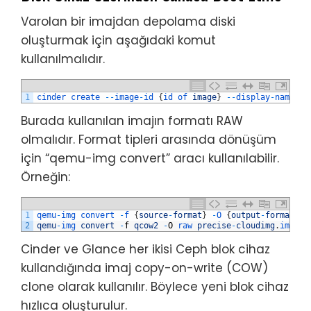
Varolan bir imajdan depolama diski
oluşturmak için aşağıdaki komut
kullanılmalıdır.
1
cinder
create
--
image
-
id
{
id 
of 
image
}
--
display
-
name
{
n
Burada kullanılan imajın formatı RAW
olmalıdır. Format tipleri arasında dönüşüm
için “qemu-img convert” aracı kullanılabilir.
Örneğin:
1
qemu
-
img
convert
-
f
{
source
-
format
}
-
O
{
output
-
format
}
{
2
qemu
-
img 
convert
-
f
qcow2
-
O
raw 
precise
-
cloudimg
.
img 
pr
Cinder ve Glance her ikisi Ceph blok cihaz
kullandığında imaj copy-on-write (COW)
clone olarak kullanılır. Böylece yeni blok cihaz
hızlıca oluşturulur.