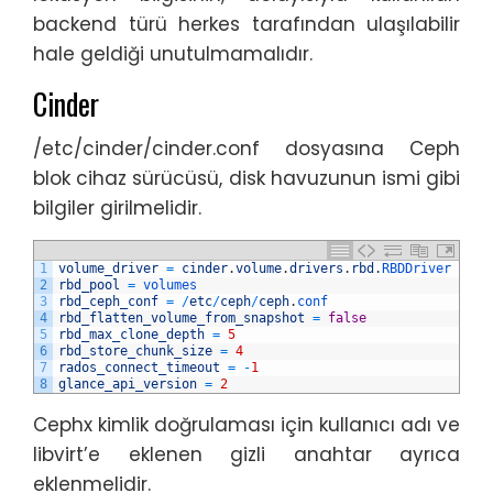
backend türü herkes tarafından ulaşılabilir
hale geldiği unutulmamalıdır.
Cinder
/etc/cinder/cinder.conf dosyasına Ceph
blok cihaz sürücüsü, disk havuzunun ismi gibi
bilgiler girilmelidir.
1
volume_driver
=
cinder
.
volume
.
drivers
.
rbd
.
RBDDriver
2
rbd_pool
=
volumes
3
rbd_ceph_conf
=
/
etc
/
ceph
/
ceph
.
conf
4
rbd_flatten_volume_from_snapshot
=
false
5
rbd_max_clone_depth
=
5
6
rbd_store_chunk_size
=
4
7
rados_connect_timeout
=
-
1
8
glance_api_version
=
2
Cephx kimlik doğrulaması için kullanıcı adı ve
libvirt’e eklenen gizli anahtar ayrıca
eklenmelidir.