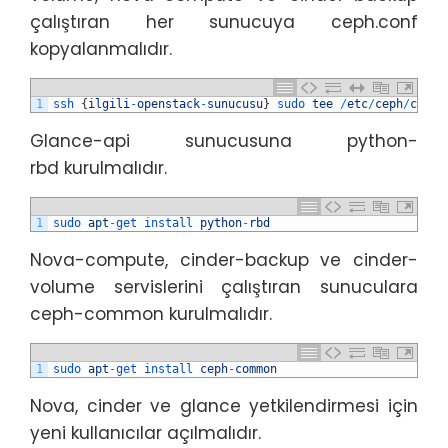
çalıştıran her sunucuya ceph.conf
kopyalanmalıdır.
1
ssh
{
ilgili
-
openstack
-
sunucusu
}
sudo 
tee
/
etc
/
ceph
/
ceph
.
Glance-api sunucusuna python-
rbd kurulmalıdır.
1
sudo 
apt
-
get 
install 
python
-
rbd
Nova-compute, cinder-backup ve cinder-
volume servislerini çalıştıran sunuculara
ceph-common kurulmalıdır.
1
sudo 
apt
-
get 
install 
ceph
-
common
Nova, cinder ve glance yetkilendirmesi için
yeni kullanıcılar açılmalıdır.