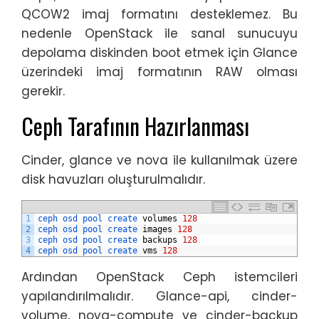
QCOW2 imaj formatını desteklemez. Bu
nedenle OpenStack ile sanal sunucuyu
depolama diskinden boot etmek için Glance
üzerindeki imaj formatının RAW olması
gerekir.
Ceph Tarafının Hazırlanması
Cinder, glance ve nova ile kullanılmak üzere
disk havuzları oluşturulmalıdır.
1
ceph 
osd 
pool 
create 
volumes
128
2
ceph 
osd 
pool 
create 
images
128
3
ceph 
osd 
pool 
create 
backups
128
4
ceph 
osd 
pool 
create 
vms
128
Ardından OpenStack Ceph istemcileri
yapılandırılmalıdır. Glance-api, cinder-
volume, nova-compute ve cinder-backup