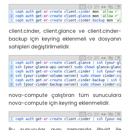
1
ceph 
auth 
get
-
or
-
create 
client
.
cinder 
mon
'allow r'
osd
2
ceph 
auth 
get
-
or
-
create 
client
.
glance 
mon
'allow r'
osd
3
ceph 
auth 
get
-
or
-
create 
client
.
cinder
-
backup 
mon
'allow 
client.cinder, client.glance ve client.cinder-
backup için keyring eklenmeli ve dosyanın
sahipleri değiştirilmelidir.
1
ceph 
auth 
get
-
or
-
create 
client
.
glance
|
ssh
{
your
-
glance
2
ssh
{
your
-
glance
-
api
-
server
}
sudo 
chown 
glance
:
glance
/
e
3
ceph 
auth 
get
-
or
-
create 
client
.
cinder
|
ssh
{
your
-
volume
4
ssh
{
your
-
cinder
-
volume
-
server
}
sudo 
chown 
cinder
:
cinder
5
ceph 
auth 
get
-
or
-
create 
client
.
cinder
-
backup
|
ssh
{
your
6
ssh
{
your
-
cinder
-
backup
-
server
}
sudo 
chown 
cinder
:
cinder
nova-compute çalıştıran tüm sunuculara
nova-compute için keyring eklenmelidir.
1
ceph 
auth 
get
-
or
-
create 
client
.
cinder
|
ssh
{
your
-
nova
-
c
Bu sunucular aynı zamanda libvirt ile