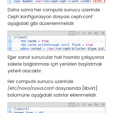
1
ceph 
daemon
/
var
/
run
/
ceph
/
ceph
-
client
.
cinder
.
19195.32310
Daha sonra her compute sunucu üzerinde
Ceph konfigürasyon dosyası ceph.conf
aşağıdaki gibi düzenlenmelidir.
1
[
client
]
2
rbd 
cache
=
true
3
rbd 
cache 
writethrough 
until 
flush
=
true
4
admin 
socket
=
/
var
/
run
/
ceph
/
$
cluster
-
$
type
.
$
id
.
$
pid
Eğer sanal sunucular hali hazırda çalışıyorsa
sokete bağlanması için yeniden başlatmak
yeterli olacaktır.
Her compute sunucu üzerinde
/etc/nova/nova.conf dosyasında [libvirt]
bölümüne aşağıdaki satırlar eklenmelidir.
1
[
libvirt
]
2
images_type
=
rbd