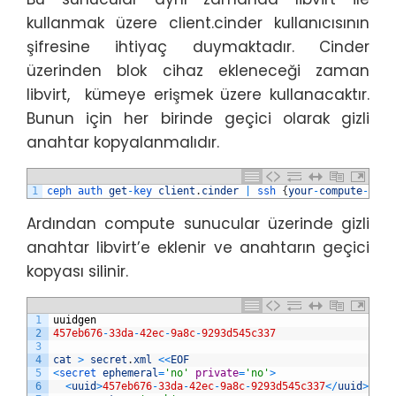
kullanmak üzere client.cinder kullanıcısının
şifresine ihtiyaç duymaktadır. Cinder
üzerinden blok cihaz ekleneceği zaman
libvirt, kümeye erişmek üzere kullanacaktır.
Bunun için her birinde geçici olarak gizli
anahtar kopyalanmalıdır.
1
ceph 
auth 
get
-
key 
client
.
cinder
|
ssh
{
your
-
compute
-
node
Ardından compute sunucular üzerinde gizli
anahtar libvirt’e eklenir ve anahtarın geçici
kopyası silinir.
1
uuidgen
2
457eb676
-
33da
-
42ec
-
9a8c
-
9293d545c337
3
4
cat
>
secret
.
xml
<<
EOF
5
<
secret 
ephemeral
=
'no'
private
=
'no'
>
6
<
uuid
>
457eb676
-
33da
-
42ec
-
9a8c
-
9293d545c337
<
/
uuid
>