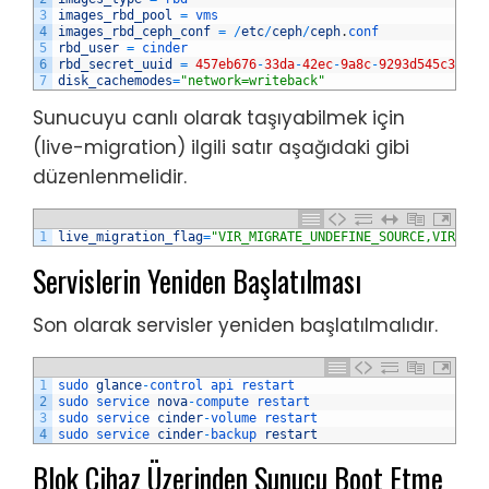
3
images_rbd_pool
=
vms
4
images_rbd_ceph_conf
=
/
etc
/
ceph
/
ceph
.
conf
5
rbd_user
=
cinder
6
rbd_secret_uuid
=
457eb676
-
33da
-
42ec
-
9a8c
-
9293d545c337
7
disk_cachemodes
=
"network=writeback"
Sunucuyu canlı olarak taşıyabilmek için
(live-migration) ilgili satır aşağıdaki gibi
düzenlenmelidir.
1
live_migration_flag
=
"VIR_MIGRATE_UNDEFINE_SOURCE,VIR_MIG
Servislerin Yeniden Başlatılması
Son olarak servisler yeniden başlatılmalıdır.
1
sudo 
glance
-
control 
api 
restart
2
sudo 
service 
nova
-
compute 
restart
3
sudo 
service 
cinder
-
volume 
restart
4
sudo 
service 
cinder
-
backup 
restart
Blok Cihaz Üzerinden Sunucu Boot Etme