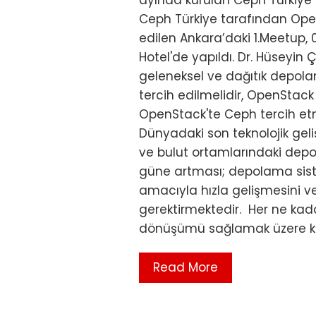
ayında kurulan Ceph Türkiye m
Ceph Türkiye tarafından Open
edilen Ankara’daki 1.Meetup, 
Hotel'de yapıldı. Dr. Hüseyi
geleneksel ve dağıtık depol
tercih edilmelidir, OpenStack
OpenStack'te Ceph tercih etme
Dünyadaki son teknolojik geliş
ve bulut ortamlarındaki depo
güne artması; depolama sist
amacıyla hızla gelişmesini v
gerektirmektedir. Her ne kad
dönüşümü sağlamak üzere kend
Read More