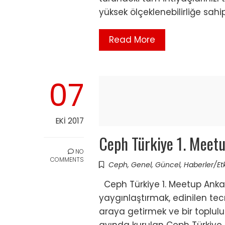
yüksek ölçeklenebilirliğe sahi
Read More
07
EKI 2017
Ceph Türkiye 1. Meetu
NO
COMMENTS
Ceph
,
Genel
,
Güncel
,
Haberler/Etk
Ceph Türkiye 1. Meetup Ankara
yaygınlaştırmak, edinilen te
araya getirmek ve bir toplul