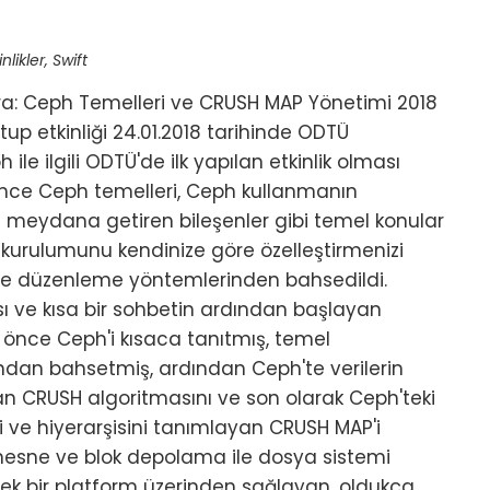
nlikler
,
Swift
ra: Ceph Temelleri ve CRUSH MAP Yönetimi 2018
tup etkinliği 24.01.2018 tarihinde ODTÜ
ile ilgili ODTÜ'de ilk yapılan etkinlik olması
 önce Ceph temelleri, Ceph kullanmanın
 meydana getiren bileşenler gibi temel konular
 kurulumunu kendinize göre özelleştirmenizi
ve düzenleme yöntemlerinden bahsedildi.
ası ve kısa bir sohbetin ardından başlayan
önce Ceph'i kısaca tanıtmış, temel
ından bahsetmiş, ardından Ceph'te verilerin
n CRUSH algoritmasını ve son olarak Ceph'teki
lerini ve hiyerarşisini tanımlayan CRUSH MAP'i
 nesne ve blok depolama ile dosya sistemi
 tek bir platform üzerinden sağlayan, oldukça