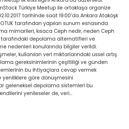
eetup ilk etkinliğini Ankara'da düzenledi.
Stack Türkiye Meetup ile ortaklaşa organize
02.10.2017 tarihinde saat 19:00’da Ankara Ataköşk
n ÇOTUK tarafından yapılan sunum esnasında
ama mimarileri, kısaca Ceph nedir, neden Ceph
 tarafındaki depolama alternatifleri ve
 nedenleri konularında bilgiler verildi.
meler, kullanılan veri miktarlarındaki üssel artış
lama gereksinimlerinin çeşitliliği ve günden
emlerinin bu ihtiyaçlara cevap vermek
e yeniliklere göre dönüşmesini
ar geleneksel depolama sistemleri bu
ilerini yenileseler de, veri…