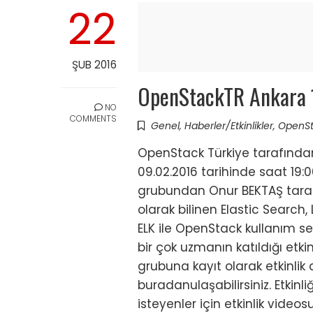
22
ŞUB 2016
OpenStackTR Ankara 
NO
COMMENTS
Genel
,
Haberler/Etkinlikler
,
OpenS
OpenStack Türkiye tarafından
09.02.2016 tarihinde saat 19:
grubundan Onur BEKTAŞ tara
olarak bilinen Elastic Search,
ELK ile OpenStack kullanım sen
bir çok uzmanın katıldığı etki
grubuna kayıt olarak etkinlik 
buradanulaşabilirsiniz. Etkin
isteyenler için etkinlik video