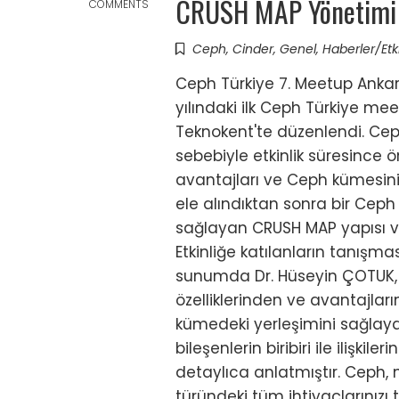
CRUSH MAP Yönetimi
COMMENTS
Ceph
,
Cinder
,
Genel
,
Haberler/Etki
Ceph Türkiye 7. Meetup Anka
yılındaki ilk Ceph Türkiye mee
Teknokent'te düzenlendi. Ceph 
sebebiyle etkinlik süresince
avantajları ve Ceph kümesini
ele alındıktan sonra bir Ceph
sağlayan CRUSH MAP yapısı 
Etkinliğe katılanların tanışm
sunumda Dr. Hüseyin ÇOTUK, 
özelliklerinden ve avantajlar
kümedeki yerleşimini sağlaya
bileşenlerin biribiri ile ilişki
detaylıca anlatmıştır. Ceph,
türündeki tüm ihtiyaçlarınızı