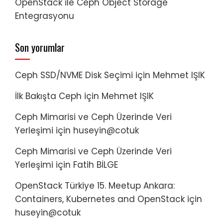
OpenStack ile Ceph Object Storage
Entegrasyonu
Son yorumlar
Ceph SSD/NVME Disk Seçimi
için
Mehmet IŞIK
İlk Bakışta Ceph
için
Mehmet IŞIK
Ceph Mimarisi ve Ceph Üzerinde Veri
Yerleşimi
için
huseyin@cotuk
Ceph Mimarisi ve Ceph Üzerinde Veri
Yerleşimi
için
Fatih BİLGE
OpenStack Türkiye 15. Meetup Ankara:
Containers, Kubernetes and OpenStack
için
huseyin@cotuk