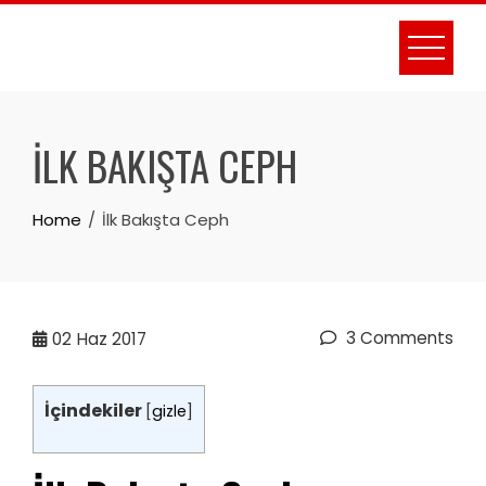
Skip
to
content
İLK BAKIŞTA CEPH
Home
İlk Bakışta Ceph
3 Comments
02
Haz 2017
İçindekiler
[
gizle
]