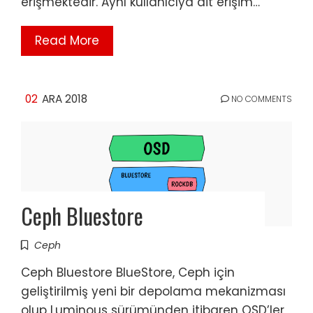
erişmektedir. Aynı kullanıcıya ait erişim…
Read More
02
ARA 2018
NO COMMENTS
Ceph Bluestore
Ceph
Ceph Bluestore BlueStore, Ceph için
geliştirilmiş yeni bir depolama mekanizması
olup Luminous sürümünden itibaren OSD’ler