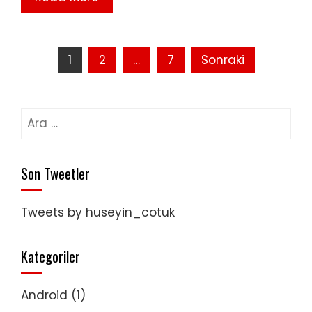
Yazı
1
2
…
7
Sonraki
sayfalaması
Arama:
Son Tweetler
Tweets by huseyin_cotuk
Kategoriler
Android
(1)