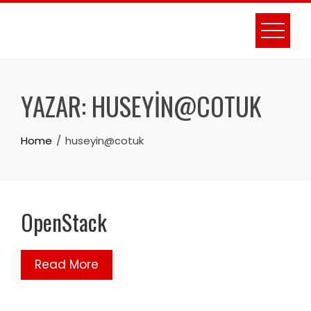
Skip
to
content
YAZAR:
HUSEYIN@COTUK
Home
huseyin@cotuk
OpenStack
Read More