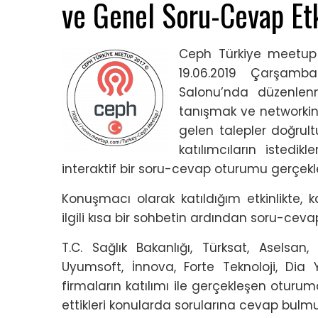
ve Genel Soru-Cevap Etk
Ceph Türkiye meetup et
19.06.2019 Çarşamb
Salonu’nda düzenlenm
tanışmak ve networkin
gelen talepler doğrul
katılımcıların istedikl
interaktif bir soru-cevap oturumu gerçekleş
Konuşmacı olarak katıldığım etkinlikte, k
ilgili kısa bir sohbetin ardından soru-cev
T.C. Sağlık Bakanlığı, Türksat, Aselsan,
Uyumsoft, İnnova, Forte Teknoloji, Dia Y
firmaların katılımı ile gerçekleşen oturu
ettikleri konularda sorularına cevap bulmu