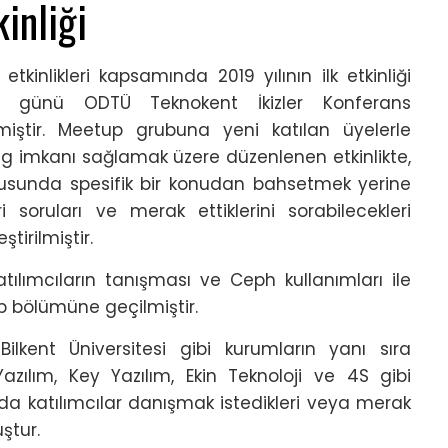
inliği
kinlikleri kapsamında 2019 yılının ilk etkinliği
a günü ODTÜ Teknokent İkizler Konferans
iştir. Meetup grubuna yeni katılan üyelerle
g imkanı sağlamak üzere düzenlenen etkinlikte,
tusunda spesifik bir konudan bahsetmek yerine
eri soruları ve merak ettiklerini sorabilecekleri
tirilmiştir.
atılımcıların tanışması ve Ceph kullanımları ile
ap bölümüne geçilmiştir.
 Bilkent Üniversitesi gibi kurumların yanı sıra
azılım, Key Yazılım, Ekin Teknoloji ve 4S gibi
mda katılımcılar danışmak istedikleri veya merak
ştur.