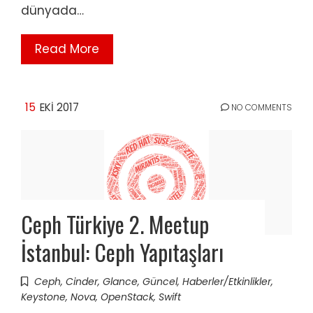
dünyada…
Read More
15
EKI 2017
NO COMMENTS
Ceph Türkiye 2. Meetup
İstanbul: Ceph Yapıtaşları
Ceph
,
Cinder
,
Glance
,
Güncel
,
Haberler/Etkinlikler
,
Keystone
,
Nova
,
OpenStack
,
Swift