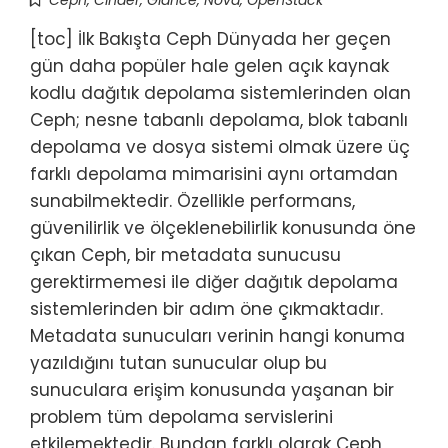
Ceph
,
Cinder
,
Glance
,
Nova
,
OpenStack
[toc] İlk Bakışta Ceph Dünyada her geçen
gün daha popüler hale gelen açık kaynak
kodlu dağıtık depolama sistemlerinden olan
Ceph; nesne tabanlı depolama, blok tabanlı
depolama ve dosya sistemi olmak üzere üç
farklı depolama mimarisini aynı ortamdan
sunabilmektedir. Özellikle performans,
güvenilirlik ve ölçeklenebilirlik konusunda öne
çıkan Ceph, bir metadata sunucusu
gerektirmemesi ile diğer dağıtık depolama
sistemlerinden bir adım öne çıkmaktadır.
Metadata sunucuları verinin hangi konuma
yazıldığını tutan sunucular olup bu
sunuculara erişim konusunda yaşanan bir
problem tüm depolama servislerini
etkilemektedir. Bundan farklı olarak Ceph,