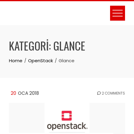
Skip
to
content
KATEGORI:
GLANCE
Home
OpenStack
Glance
20
OCA 2018
2 COMMENTS