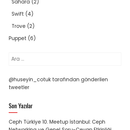
Sahara
(2)
Swift
(4)
Trove
(2)
Puppet
(6)
Arama:
@huseyin_cotuk tarafından gönderilen
tweetler
Son Yazılar
Ceph Türkiye 10. Meetup İstanbul: Ceph
Networking ve Genel Soru-Cevap Etkinliği