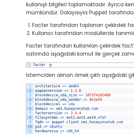
kullanışlı bilgileri toplamaktadır. Ayrıca 
mümkündür. Dolayısıyla Puppet tarafından e
Facter tarafından toplanan çekirdek fac
Kullanıcı tarafından modüllerde tanıml
Facter tarafından kullanılan çekirdek fact’
satırında aşağıdaki komut ile gerçek zamanl
1
facter
-
p
İstemciden alınan örnek çıktı aşağıdaki gibi
1
architecture
=
>
amd64
2
augeasversion
=
>
1.2.0
3
blockdevice_vda_size
=
>
107374182400
4
blockdevice_vda_vendor
=
>
0x1af4
5
blockdevices
=
>
vda
6
domain
=
>
vm1
.
huseyincotuk
.
com
7
facterversion
=
>
2.4.4
8
filesystems
=
>
ext2
,
ext3
,
ext4
,
vfat
9
fqdn
=
>
puppet
-
client
.
vm1
.
huseyincotuk
.
com
10
gid
=
>
ubuntu
11
hardwareisa
=
>
x86_64