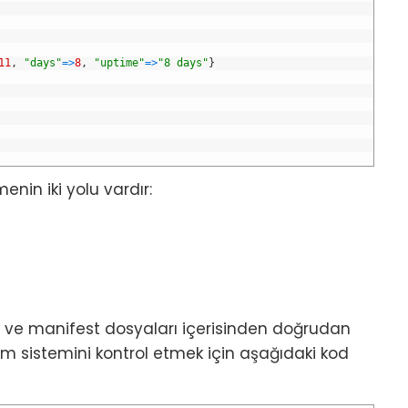
11
,
"days"
=
>
8
,
"uptime"
=
>
"8 days"
}
nin iki yolu vardır:
ir ve manifest dosyaları içerisinden doğrudan
etim sistemini kontrol etmek için aşağıdaki kod