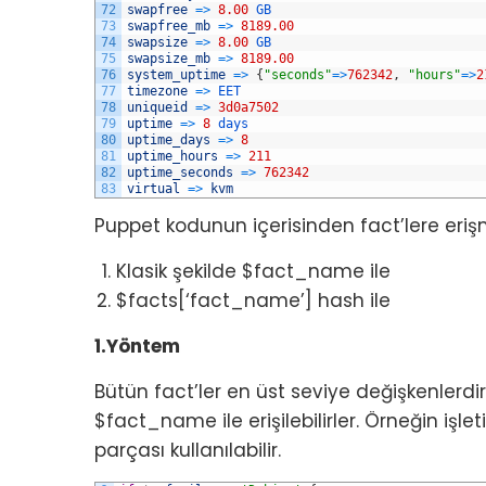
72
swapfree
=
>
8.00
GB
73
swapfree_mb
=
>
8189.00
74
swapsize
=
>
8.00
GB
75
swapsize_mb
=
>
8189.00
76
system_uptime
=
>
{
"seconds"
=
>
762342
,
"hours"
=
>
2
77
timezone
=
>
EET
78
uniqueid
=
>
3d0a7502
79
uptime
=
>
8
days
80
uptime_days
=
>
8
81
uptime_hours
=
>
211
82
uptime_seconds
=
>
762342
83
virtual
=
>
kvm
Puppet kodunun içerisinden fact’lere erişme
Klasik şekilde $fact_name ile
$facts[‘fact_name’] hash ile
1.Yöntem
Bütün fact’ler en üst seviye değişkenlerd
$fact_name ile erişilebilirler. Örneğin işl
parçası kullanılabilir.