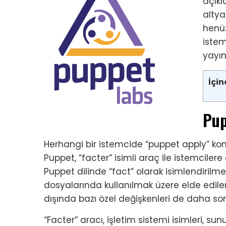
açıkl
altya
henüz
iste
yayı
İçin
Pup
Herhangi bir istemcide “puppet apply” ko
Puppet, “facter” isimli araç ile istemcilere 
Puppet dilinde “fact” olarak isimlendirilme
dosyalarında kullanılmak üzere elde edile
dışında bazı özel değişkenleri de daha so
“Facter” aracı, işletim sistemi isimleri, sun