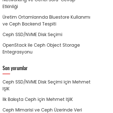
Etkinliği
ame"
=
>
"trusty"
,
"distid"
=
>
"Ubuntu"
,
"distdescription"
=
>
"Ubuntu 1
Üretim Ortamlarında Bluestore Kullanımı
esystem"
=
>
"ext4"
}
,
"vda2"
=
>
{
"size"
=
>
"2"
}
,
"vda5"
=
>
{
"uuid"
=
>
"6899
ve Ceph Backend Tespiti
Ceph SSD/NVME Disk Seçimi
"count"
=
>
2
,
"physicalcount"
=
>
2
}
OpenStack ile Ceph Object Storage
Entegrasyonu
Son yorumlar
Ceph SSD/NVME Disk Seçimi
için
Mehmet
IŞIK
İlk Bakışta Ceph
için
Mehmet IŞIK
Ceph Mimarisi ve Ceph Üzerinde Veri