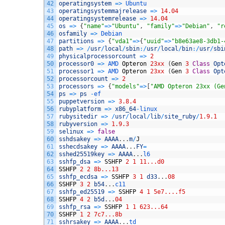
42
operatingsystem
=
>
Ubuntu
43
operatingsystemmajrelease
=
>
14.04
44
operatingsystemrelease
=
>
14.04
45
os
=
>
{
"name"
=
>
"Ubuntu"
,
"family"
=
>
"Debian"
,
"r
46
osfamily
=
>
Debian
47
partitions
=
>
{
"vda1"
=
>
{
"uuid"
=
>
"b8e63ae8-3db1-
48
path
=
>
/
usr
/
local
/
sbin
:
/
usr
/
local
/
bin
:
/
usr
/
sbi
49
physicalprocessorcount
=
>
2
50
processor0
=
>
AMD 
Opteron
23xx
(
Gen
3
Class
Opt
51
processor1
=
>
AMD 
Opteron
23xx
(
Gen
3
Class
Opt
52
processorcount
=
>
2
53
processors
=
>
{
"models"
=
>
[
"AMD Opteron 23xx (Ge
54
ps
=
>
ps
-
ef
55
puppetversion
=
>
3.8.4
56
rubyplatform
=
>
x86_64
-
linux
57
rubysitedir
=
>
/
usr
/
local
/
lib
/
site_ruby
/
1.9.1
58
rubyversion
=
>
1.9.3
59
selinux
=
>
false
60
sshdsakey
=
>
AAAA
.
.
.
m
/
J
61
sshecdsakey
=
>
AAAA
.
.
.
FY
=
62
sshed25519key
=
>
AAAA
.
.
.
l6
63
sshfp_dsa
=
>
SSHFP
2
1
11...d0
64
SSHFP
2
2
8b...13
65
sshfp_ecdsa
=
>
SSHFP
3
1
d33
.
.
.
08
66
SSHFP
3
2
b54
.
.
.
c11
67
sshfp_ed25519
=
>
SSHFP
4
1
5e7....f5
68
SSHFP
4
2
b5d
.
.
.
04
69
sshfp_rsa
=
>
SSHFP
1
1
623...64
70
SSHFP
1
2
7c7...8b
71
sshrsakey
=
>
AAAA
.
.
.
td