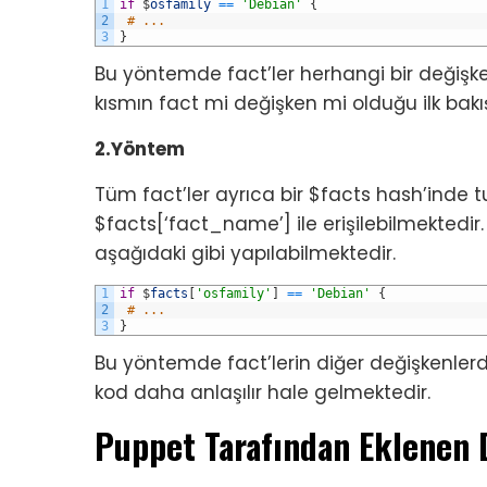
1
if
$
osfamily
==
'Debian'
{
2
# ...
3
}
Bu yöntemde fact’ler herhangi bir değişken
kısmın fact mi değişken mi olduğu ilk bak
2.Yöntem
Tüm fact’ler ayrıca bir $facts hash’inde t
$facts[‘fact_name’] ile erişilebilmektedir.
aşağıdaki gibi yapılabilmektedir.
1
if
$
facts
[
'osfamily'
]
==
'Debian'
{
2
# ...
3
}
Bu yöntemde fact’lerin diğer değişkenle
kod daha anlaşılır hale gelmektedir.
Puppet Tarafından Eklenen 