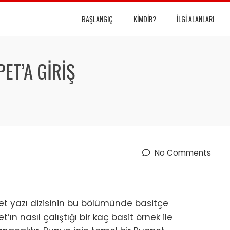
BAŞLANGIÇ
KIMDIR?
İLGI ALANLARI
PET’A GIRIŞ
No Comments
t yazı dizisinin bu bölümünde basitçe
t’ın nasıl çalıştığı bir kaç basit örnek ile