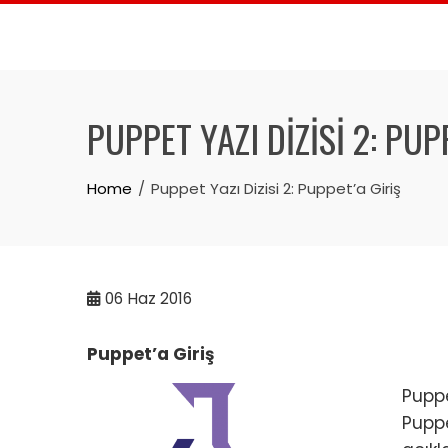
Skip
to
content
PUPPET YAZI DIZISI 2: PUP
Home
Puppet Yazı Dizisi 2: Puppet’a Giriş
06
Haz 2016
Puppet’a Giriş
Puppe
Puppe