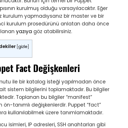
anacaktır. Bunun için temel bir Puppet
pısının kurulmuş olduğu varsayılacaktır. Eğer
 kurulum yapmadıysanız bir master ve bir
mci kurulum prosedürünü anlatan daha önce
nlanan
yazıya
göz atabilirsiniz.
dekiler
[
gizle
]
pet Fact Değişkenleri
mutu ile bir katalog isteği yapılmadan önce
ait sistem bilgilerini toplamaktadır. Bu bilgiler
ktedir. Toplanan bu bilgiler “manifest”
n ön-tanımlı değişkenlerdir. Puppet “fact”
nra kullanılabilmek üzere tanımlamaktadır.
ucu isimleri, IP adresleri, SSH anahtarları gibi