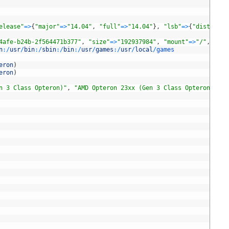
elease"
=
>
{
"major"
=
>
"14.04"
,
"full"
=
>
"14.04"
}
,
"lsb"
=
>
{
"distcoden
4afe-b24b-2f564471b377"
,
"size"
=
>
"192937984"
,
"mount"
=
>
"/"
,
"fil
n
:
/
usr
/
bin
:
/
sbin
:
/
bin
:
/
usr
/
games
:
/
usr
/
local
/
games
eron
)
eron
)
n 3 Class Opteron)"
,
"AMD Opteron 23xx (Gen 3 Class Opteron)"
]
,