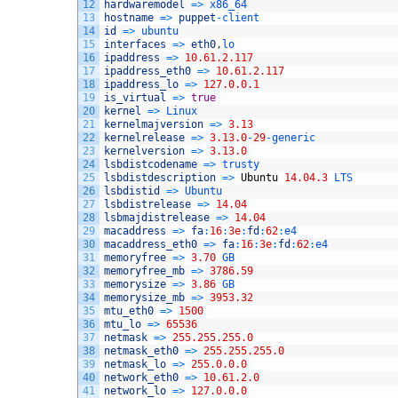
12
hardwaremodel
=
>
x86_64
13
hostname
=
>
puppet
-
client
14
id
=
>
ubuntu
15
interfaces
=
>
eth0
,
lo
16
ipaddress
=
>
10.61.2.117
17
ipaddress_eth0
=
>
10.61.2.117
18
ipaddress_lo
=
>
127.0.0.1
19
is_virtual
=
>
true
20
kernel
=
>
Linux
21
kernelmajversion
=
>
3.13
22
kernelrelease
=
>
3.13.0
-
29
-
generic
23
kernelversion
=
>
3.13.0
24
lsbdistcodename
=
>
trusty
25
lsbdistdescription
=
>
Ubuntu
14.04.3
LTS
26
lsbdistid
=
>
Ubuntu
27
lsbdistrelease
=
>
14.04
28
lsbmajdistrelease
=
>
14.04
29
macaddress
=
>
fa
:
16
:
3e
:
fd
:
62
:
e4
30
macaddress_eth0
=
>
fa
:
16
:
3e
:
fd
:
62
:
e4
31
memoryfree
=
>
3.70
GB
32
memoryfree_mb
=
>
3786.59
33
memorysize
=
>
3.86
GB
34
memorysize_mb
=
>
3953.32
35
mtu_eth0
=
>
1500
36
mtu_lo
=
>
65536
37
netmask
=
>
255.255.255.0
38
netmask_eth0
=
>
255.255.255.0
39
netmask_lo
=
>
255.0.0.0
40
network_eth0
=
>
10.61.2.0
41
network_lo
=
>
127.0.0.0