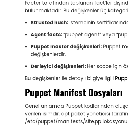
Facter tarafından toplanan fact’ler dışın
bulunmaktadır. Bu değişkenler üç kategori
$trusted hash:
İstemcinin sertifikasınd
Agent facts:
“puppet agent” veya “pupp
Puppet master değişkenleri:
Puppet ma
değişkenlerdir.
Derleyici değişkenleri:
Her scope için ö
Bu değişkenler ile detaylı bilgiye
ilgili Pu
Puppet Manifest Dosyaları
Genel anlamda Puppet kodlarından oluşan
verilen isimdir. apt paket yöneticisi tara
/etc/puppet/manifests/site.pp lokasyon