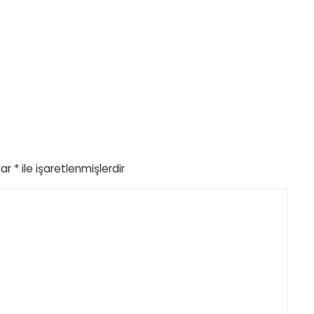
lar
*
ile işaretlenmişlerdir