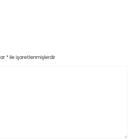
lar
*
ile işaretlenmişlerdir