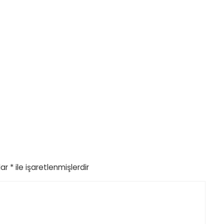
lar
*
ile işaretlenmişlerdir