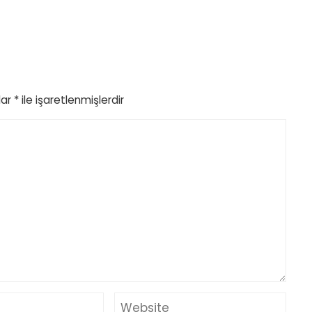
lar
*
ile işaretlenmişlerdir