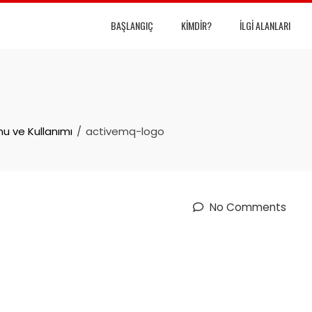
BAŞLANGIÇ
KIMDIR?
İLGI ALANLARI
mu ve Kullanımı
activemq-logo
No Comments