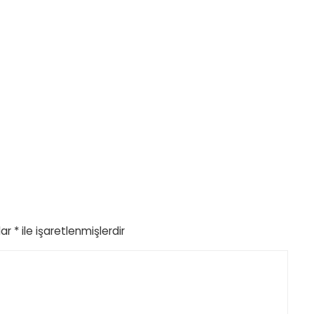
lar
*
ile işaretlenmişlerdir