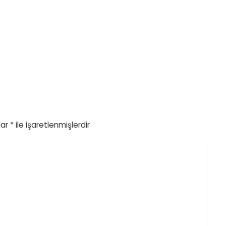
lar
*
ile işaretlenmişlerdir