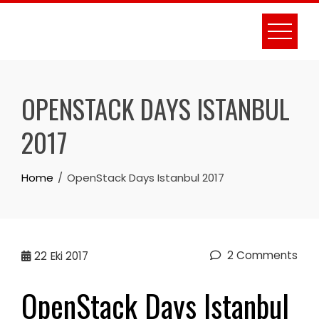
Skip
to
content
OPENSTACK DAYS ISTANBUL
2017
Home
OpenStack Days Istanbul 2017
2 Comments
22
Eki 2017
OpenStack Days Istanbul