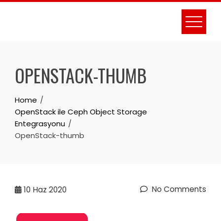
Skip
to
content
OPENSTACK-THUMB
Home
OpenStack ile Ceph Object Storage
Entegrasyonu
OpenStack-thumb
No Comments
10
Haz 2020