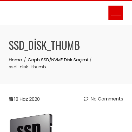
Skip
to
content
SSD_DISK_THUMB
Home
Ceph SSD/NVME Disk Seçimi
ssd_disk_thumb
No Comments
10
Haz 2020