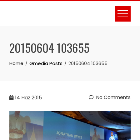
Skip
to
content
20150604 103655
Home
Gmedia Posts
20150604 103655
No Comments
14
Haz 2015