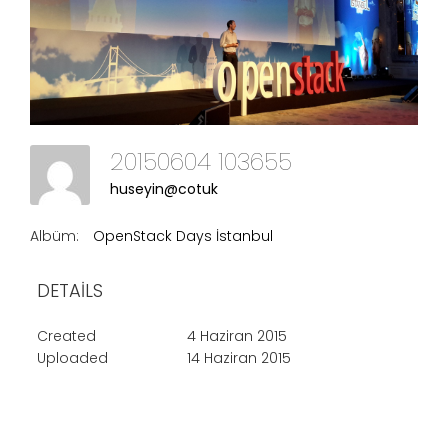
20150604 103655
huseyin@cotuk
Albüm:
OpenStack Days İstanbul
DETAILS
Created
4 Haziran 2015
Uploaded
14 Haziran 2015