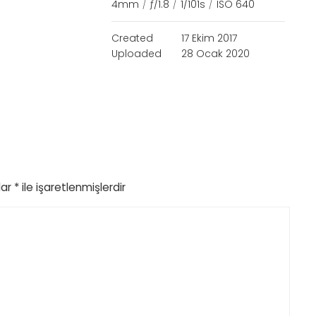
4mm
/
ƒ/1.8
/
1/101s
/
ISO 640
Created
17 Ekim 2017
Uploaded
28 Ocak 2020
lar
*
ile işaretlenmişlerdir