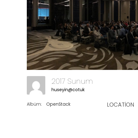
2017 Sunum
huseyin@cotuk
LOCATION
Albüm:
OpenStack