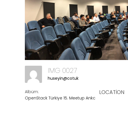
IMG 0027
huseyin@cotuk
LOCATION
Albüm:
OpenStack Türkiye 15. Meetup Ankara