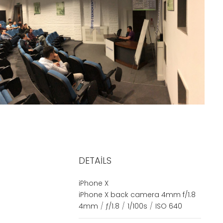
DETAILS
iPhone X
iPhone X back camera 4mm f/1.8
4mm
/
ƒ/1.8
/
1/100s
/
ISO 640