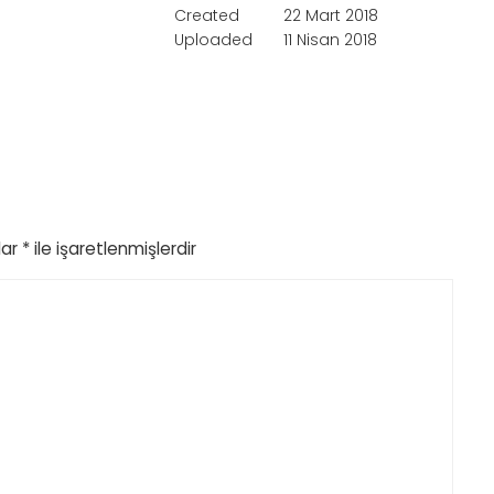
Created
22 Mart 2018
Uploaded
11 Nisan 2018
lar
*
ile işaretlenmişlerdir