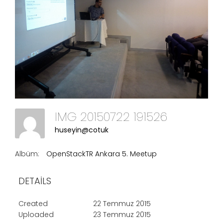
IMG 20150722 191526
huseyin@cotuk
Albüm:
OpenStackTR Ankara 5. Meetup
DETAILS
Created
22 Temmuz 2015
Uploaded
23 Temmuz 2015