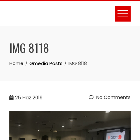
Skip
to
content
IMG 8118
Home
Gmedia Posts
IMG 8118
No Comments
25
Haz 2019