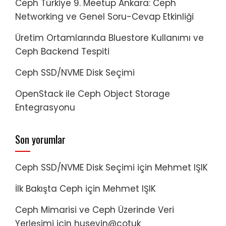
Ceph Türkiye 9. Meetup Ankara: Ceph
Networking ve Genel Soru-Cevap Etkinliği
Üretim Ortamlarında Bluestore Kullanımı ve
Ceph Backend Tespiti
Ceph SSD/NVME Disk Seçimi
OpenStack ile Ceph Object Storage
Entegrasyonu
Son yorumlar
Ceph SSD/NVME Disk Seçimi
için
Mehmet IŞIK
İlk Bakışta Ceph
için
Mehmet IŞIK
Ceph Mimarisi ve Ceph Üzerinde Veri
Yerleşimi
için
huseyin@cotuk