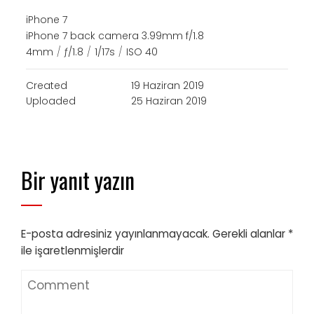
iPhone 7
iPhone 7 back camera 3.99mm f/1.8
4mm
/
ƒ/1.8
/
1/17s
/
ISO 40
Created
19 Haziran 2019
Uploaded
25 Haziran 2019
Bir yanıt yazın
E-posta adresiniz yayınlanmayacak.
Gerekli alanlar
*
ile işaretlenmişlerdir