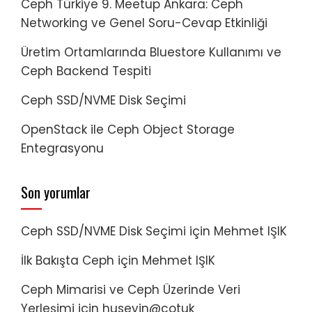
Ceph Türkiye 9. Meetup Ankara: Ceph
Networking ve Genel Soru-Cevap Etkinliği
Üretim Ortamlarında Bluestore Kullanımı ve
Ceph Backend Tespiti
Ceph SSD/NVME Disk Seçimi
OpenStack ile Ceph Object Storage
Entegrasyonu
Son yorumlar
Ceph SSD/NVME Disk Seçimi
için
Mehmet IŞIK
İlk Bakışta Ceph
için
Mehmet IŞIK
Ceph Mimarisi ve Ceph Üzerinde Veri
Yerleşimi
için
huseyin@cotuk