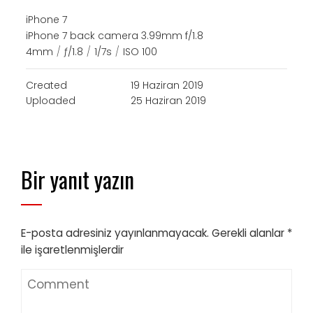
iPhone 7
iPhone 7 back camera 3.99mm f/1.8
4mm
/
ƒ/1.8
/
1/7s
/
ISO 100
Created
19 Haziran 2019
Uploaded
25 Haziran 2019
Bir yanıt yazın
E-posta adresiniz yayınlanmayacak.
Gerekli alanlar
*
ile işaretlenmişlerdir