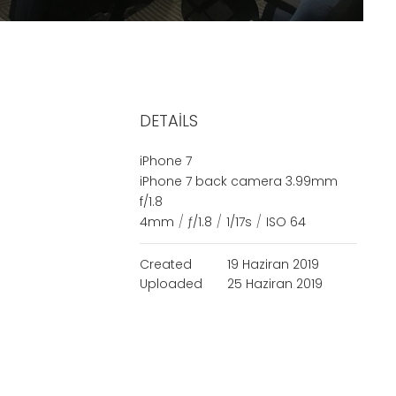
DETAILS
iPhone 7
iPhone 7 back camera 3.99mm
f/1.8
4mm
/
ƒ/1.8
/
1/17s
/
ISO 64
Created
19 Haziran 2019
Uploaded
25 Haziran 2019