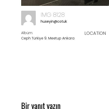
IMG 8128
huseyin@cotuk
LOCATION
Albüm:
Ceph Türkiye 9. Meetup Ankara
Bir yanıt yazın