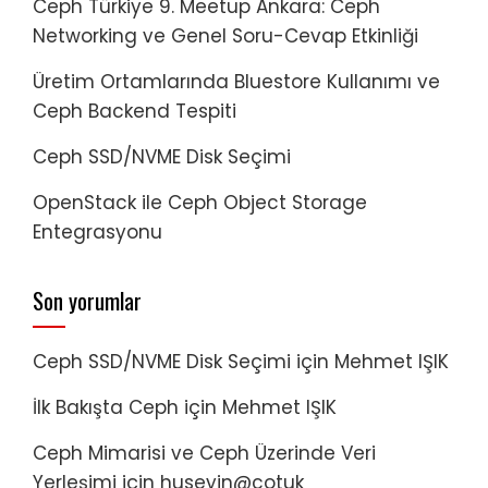
Ceph Türkiye 9. Meetup Ankara: Ceph
Networking ve Genel Soru-Cevap Etkinliği
Üretim Ortamlarında Bluestore Kullanımı ve
Ceph Backend Tespiti
Ceph SSD/NVME Disk Seçimi
OpenStack ile Ceph Object Storage
Entegrasyonu
Son yorumlar
Ceph SSD/NVME Disk Seçimi
için
Mehmet IŞIK
İlk Bakışta Ceph
için
Mehmet IŞIK
Ceph Mimarisi ve Ceph Üzerinde Veri
Yerleşimi
için
huseyin@cotuk