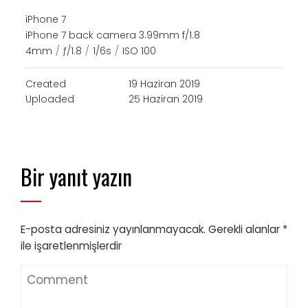
iPhone 7
iPhone 7 back camera 3.99mm f/1.8
4mm
/
ƒ/1.8
/
1/6s
/
ISO 100
Created
19 Haziran 2019
Uploaded
25 Haziran 2019
Bir yanıt yazın
E-posta adresiniz yayınlanmayacak.
Gerekli alanlar
*
ile işaretlenmişlerdir